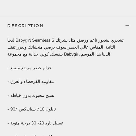
DESCRIPTION
تشعري
بشعور ناعم ورقيق مثل بشرتك
لدينا Babygirl Seamless S
الثانية.
المقاس عالي الخصر سوف يرضي منحنياتك ويعزز ثقتك
كوني جذابة مع مجموعة Babygirl لدينا هذا الموسم!
بنفسك.
- حزام خصر مرتفع مضلع
- مقاومة القرفصاء والعرق
- نسيج محبوك بدون خياطة
- 90٪ نايلون 10٪ سباندكس
- غسيل بارد 20-
30 درجة مئوية