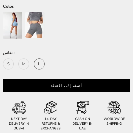
Color:
مقاس:
S
M
L
أضف إلى السلة
NEXT DAY
14-DAY
CASH ON
WORLDWIDE
DELIVERY IN
RETURNS &
DELIVERY IN
SHIPPING
DUBAI
EXCHANGES
UAE